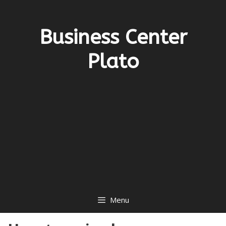
Ga
naar
de
Business Center
inhoud
Plato
Menu